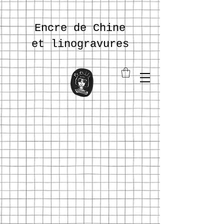
Encre de Chine
et
linogravures