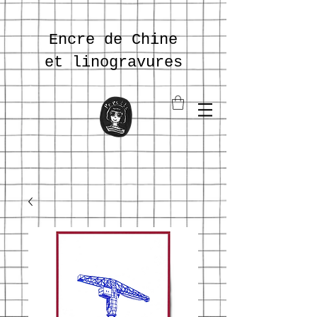
Encre de Chine
et
linogravures