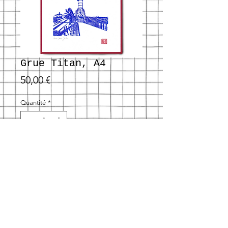
Grue Titan, A4
Prix
50,00 €
Quantité
*
Ajouter au panier
Linogravure imprimée en
100 exemplaires. Chaque
linogravure est unique, imprimée
par mes propres mains je n'encre
jamais de la même façon.